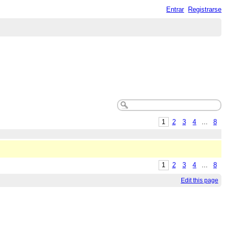
Entrar
Registrarse
1
2
3
4
...
8
1
2
3
4
...
8
Edit this page