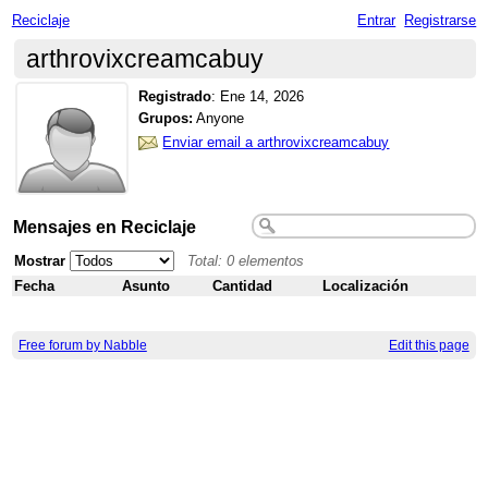
Reciclaje
Entrar
Registrarse
arthrovixcreamcabuy
Registrado
:
Ene 14, 2026
Grupos:
Anyone
Enviar email a arthrovixcreamcabuy
Mensajes en Reciclaje
Mostrar
Total: 0 elementos
Fecha
Asunto
Cantidad
Localización
Free forum by Nabble
Edit this page