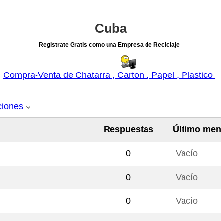
Cuba
Registrate Gratis como una Empresa de Reciclaje
Compra-Venta de Chatarra , Carton , Papel , Plastico
iones
Respuestas
Último men
0
Vacío
0
Vacío
0
Vacío