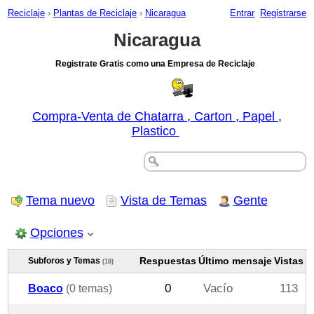
Reciclaje
›
Plantas de Reciclaje
›
Nicaragua
Entrar
Registrarse
Nicaragua
Registrate Gratis como una Empresa de Reciclaje
Compra-Venta de Chatarra , Carton , Papel ,
Plastico
Tema nuevo
Vista de Temas
Gente
Opciones
Respuestas
Último mensaje
Vistas
Subforos y Temas
(18)
Boaco
(0 temas)
0
Vacío
113