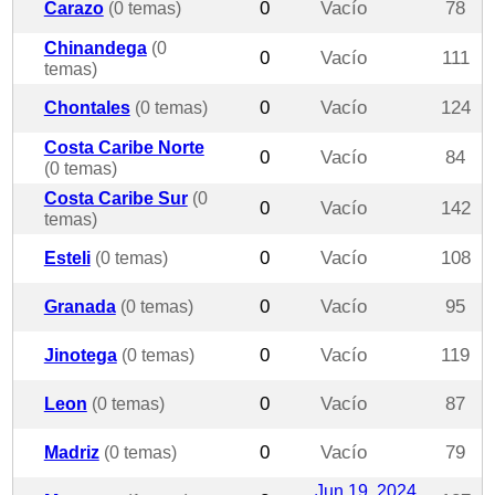
Carazo
(0 temas)
0
Vacío
78
Chinandega
(0
0
Vacío
111
temas)
Chontales
(0 temas)
0
Vacío
124
Costa Caribe Norte
0
Vacío
84
(0 temas)
Costa Caribe Sur
(0
0
Vacío
142
temas)
Esteli
(0 temas)
0
Vacío
108
Granada
(0 temas)
0
Vacío
95
Jinotega
(0 temas)
0
Vacío
119
Leon
(0 temas)
0
Vacío
87
Madriz
(0 temas)
0
Vacío
79
Jun 19, 2024