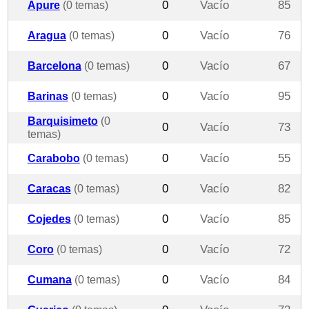
Apure
(0 temas)
0
Vacío
85
Aragua
(0 temas)
0
Vacío
76
Barcelona
(0 temas)
0
Vacío
67
Barinas
(0 temas)
0
Vacío
95
Barquisimeto
(0
0
Vacío
73
temas)
Carabobo
(0 temas)
0
Vacío
55
Caracas
(0 temas)
0
Vacío
82
Cojedes
(0 temas)
0
Vacío
85
Coro
(0 temas)
0
Vacío
72
Cumana
(0 temas)
0
Vacío
84