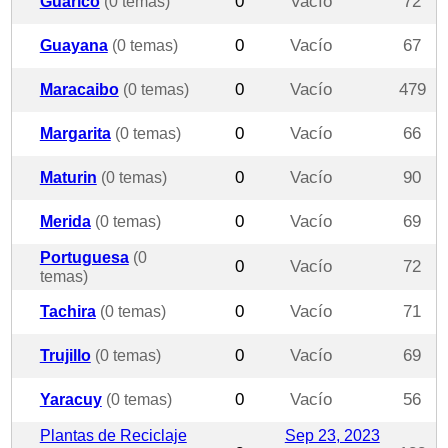
Guarico
(0 temas)
0
Vacío
72
Guayana
(0 temas)
0
Vacío
67
Maracaibo
(0 temas)
0
Vacío
479
Margarita
(0 temas)
0
Vacío
66
Maturin
(0 temas)
0
Vacío
90
Merida
(0 temas)
0
Vacío
69
Portuguesa
(0
0
Vacío
72
temas)
Tachira
(0 temas)
0
Vacío
71
Trujillo
(0 temas)
0
Vacío
69
Yaracuy
(0 temas)
0
Vacío
56
Plantas de Reciclaje
Sep 23, 2023